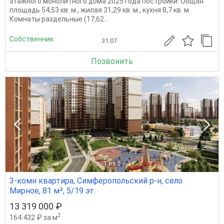
этажного монолитного дома 2025 года постройки. Общая
площадь 54,53 кв. м., жилая 31,29 кв. м., кухня 8,7 кв. м.
Комнаты раздельные (17,62...
Собственник
31.07
Позвонить
1
из 5
3-комн квартира, Симферопольский р-н, село
Мирное, 81 м², 5/19 эт.
13 319 000 ₽
2
164 432 ₽ за м