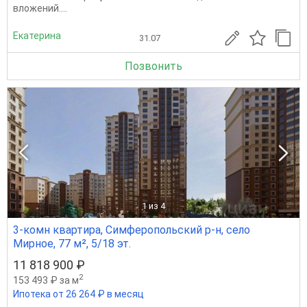
вложений....
Екатерина
31.07
Позвонить
1
из 4
3-комн квартира, Симферопольский р-н, село
Мирное, 77 м², 5/18 эт.
11 818 900 ₽
2
153 493 ₽ за м
Ипотека от 26 264 ₽ в месяц