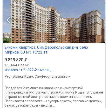
1
из 4
2-комн квартира, Симферопольский р-н, село
Мирное, 60 м², 15/22 эт.
9 819 820 ₽
2
163 664 ₽ за м
Ипотека от 21 822 ₽ в месяц
Республика Крым
,
Симферопольский р-н
Продаётся 2-комнатная квартира с комфортной
планировкой в жилом комплексе Жигулина Роща . Это район
с транспортной доступностью по всем направлениям.
Поблизости расположены супермаркеты, торговые центры,
банки, детские сады и школы,...