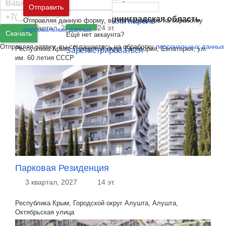
Москва
и
Московская область
Отправить
Мойнако Резорт
Санкт-Петербург
и
Ленинградская область
Отправляя данную форму, вы соглашаетесь на обработку
Забыли пароль
Войти
3 квартал, 2027
24 эт.
персональных данных
Скачать
Ещё нет аккаунта?
Отправляя заявку, вы соглашаетесь на обработку
персональных данных
Республика Крым, Городской округ Евпатория, Евпатория, ул.
Зарегистрироваться
им. 60 летия СССР
Парковая Резиденция
3 квартал, 2027
14 эт.
Республика Крым, Городской округ Алушта, Алушта,
Октябрьская улица