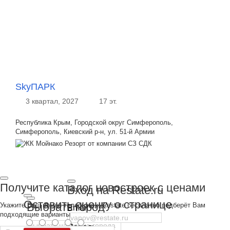
SkyПАРК
3 квартал, 2027
17 эт.
Республика Крым, Городской округ Симферополь,
Симферополь, Киевский р-н, ул. 51-й Армии
Получите каталог новостроек с ценами
Вход на Restate.ru
Оставить оценку о странице
Выбрать город
Укажите Ваш номер телефона и Restate бесплатно подберёт Вам
Email
подходящие варианты
Пароль