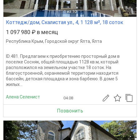
1
из 10
Коттедж/дом, Скалистая ул., 4, 1 128 м², 18 соток
1 097 980 ₽ в месяц
Республика Крым
,
Городской округ Ялта
,
Ялта
ID:481. Предлагаем к приобретению просторный дом в
поселке Сосняк, общей площадью 1128 кв.м, который
расположился на земельном участке 18 соток. На
благоустроенной, охраняемой территории находится
бассейн, детская площадка и зона барбекю. В доме 5
жилых...
Алена Селенист
04.08
Позвонить