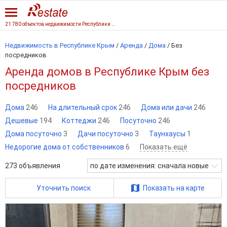
21 780 объектов недвижимости Республики Крым
Недвижимость в Республике Крым
/
Аренда
/
Дома
/
Без
посредников
Аренда домов в Республике Крым без
посредников
Дома
246
На длительный срок
246
Дома или дачи
246
Дешевые
194
Коттеджи
246
Посуточно
246
Дома посуточно
3
Дачи посуточно
3
Таунхаусы
1
Недорогие дома от собственников
6
Показать ещё
273
объявления
по дате изменения: сначала новые
Уточнить поиск
Показать на карте