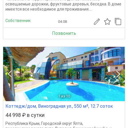
освещаемые дорожки, фруктовые деревья, беседка. В доме
имеется все необходимое для проживания....
Собственник
04.08
Позвонить
1
из 10
Коттедж/дом, Виноградная ул., 550 м², 12.7 соток
44 998 ₽ в сутки
Республика Крым
,
Городской округ Ялта
,