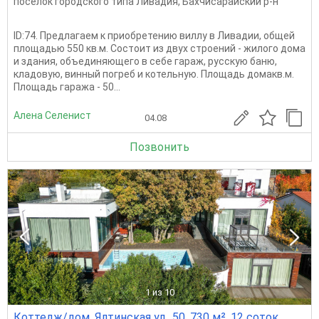
поселок городского типа Ливадия
,
Бахчисарайский р-н
ID:74. Предлагаем к приобретению виллу в Ливадии, общей
площадью 550 кв.м. Состоит из двух строений - жилого дома
и здания, объединяющего в себе гараж, русскую баню,
кладовую, винный погреб и котельную. Площадь домакв.м.
Площадь гаража - 50...
Алена Селенист
04.08
Позвонить
1
из 10
Коттедж/дом, Ялтинская ул., 50, 730 м², 12 соток