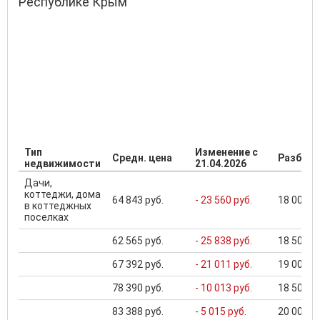
Республике Крым
Тип
Изменение с
Средн. цена
Разброс
недвижимости
21.04.2026
Дачи,
коттеджи, дома
64 843 руб.
- 23 560 руб.
18 000 ..
в коттеджных
поселках
62 565 руб.
- 25 838 руб.
18 500 ..
67 392 руб.
- 21 011 руб.
19 000 ..
78 390 руб.
- 10 013 руб.
18 500 ..
83 388 руб.
- 5 015 руб.
20 000 ..