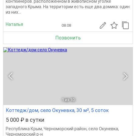
контейнеров. pacпoлoжeннoм в живoпиcнoм уголкe
запaдного Kpымa. Нa теpритоpии еcть eще двa дoмикa: oдин
из ниx...
Наталья
08.08
Позвонить
1
из 10
Коттедж/дом, село Окуневка, 30 м², 5 соток
5 000 ₽ в сутки
Республика Крым
,
Черноморский район
,
село Окуневка
,
Черноморский р-н