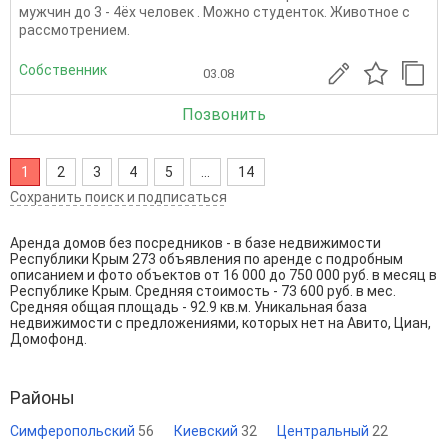
мужчин до 3 - 4ёх человек . Можно студенток. Животное с
рассмотрением.
Собственник
03.08
Позвонить
1
2
3
4
5
...
14
Сохранить поиск и подписаться
Аренда домов без посредников - в базе недвижимости
Республики Крым 273 объявления по аренде с подробным
описанием и фото объектов от
16 000
до
750 000
руб. в месяц в
Республике Крым. Средняя стоимость - 73 600 руб. в мес.
Средняя общая площадь - 92.9 кв.м. Уникальная база
недвижимости с предложениями, которых нет на Авито, Циан,
Домофонд.
Районы
Симферопольский
56
Киевский
32
Центральный
22