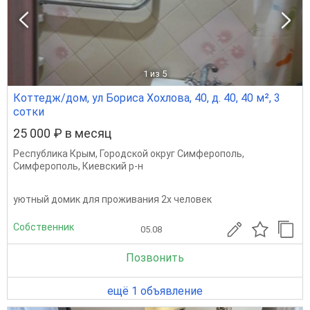
1
из 5
Коттедж/дом, ул Бориса Хохлова, 40, д. 40, 40 м², 3
сотки
25 000 ₽ в месяц
Республика Крым
,
Городской округ Симферополь
,
Симферополь
,
Киевский р-н
уютный домик для проживания 2х человек
Собственник
05.08
Позвонить
ещё 1 объявление