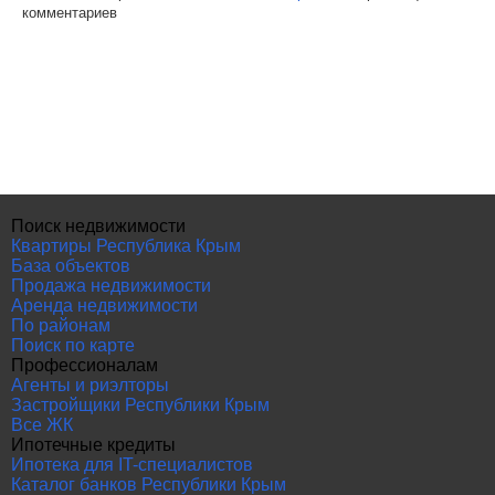
комментариев
Поиск недвижимости
Квартиры Республика Крым
База объектов
Продажа недвижимости
Аренда недвижимости
По районам
Поиск по карте
Профессионалам
Агенты и риэлторы
Застройщики Республики Крым
Все ЖК
Ипотечные кредиты
Ипотека для IT-специалистов
Каталог банков Республики Крым