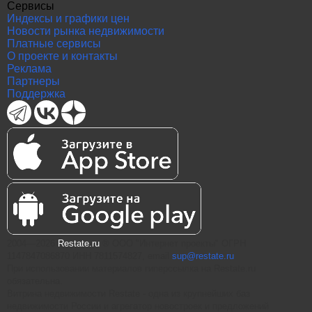
Сервисы
Индексы и графики цен
Новости рынка недвижимости
Платные сервисы
О проекте и контакты
Реклама
Партнеры
Поддержка
2004—2026
Restate.ru
® ООО "Интернет проекты" ОГРН
1147847086870 ИНН 7811574827, email
sup@restate.ru
При использовании материалов гиперссылка на Restate.ru
обязательна.
Витрина недвижимости Restate - одна из крупнейших баз
недвижимости России и агрегатор новостроек и предложений