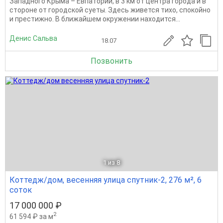
Западного Крыма – Евпатории, в 3 км от центра города и в
стороне от городской суеты. Здесь живется тихо, спокойно
и престижно. В ближайшем окружении находится...
Денис Сальва
18.07
Позвонить
1
из 8
Коттедж/дом, весенняя улица спутник-2, 276 м², 6
соток
17 000 000 ₽
2
61 594 ₽ за м