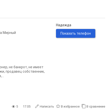
Надежда
па Мирный
Показать телефон
онер, не банкрот, не имеет
жи, продавец собственник,
...
5
17.05
Написать
В избранное
В сравнение