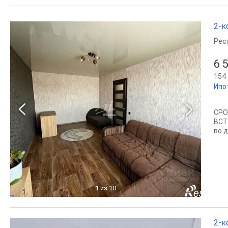
2-к
Рес
6 
154 
Ипо
СРО
ВСТ
во 
1
из 10
2-к