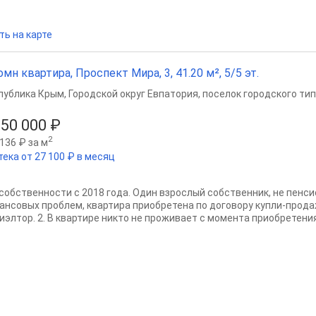
ть на карте
омн квартира, Проспект Мира, 3, 41.20 м², 5/5 эт.
публика Крым
,
Городской округ Евпатория
,
поселок городского ти
650 000 ₽
2
136 ₽ за м
тека от 27 100 ₽ в месяц
В собственности с 2018 года. Один взрослый собственник, не пенси
ансовых проблем, квартира приобретена по договору купли-прода
иэлтор. 2. В квартире никто не проживает с момента приобретения,