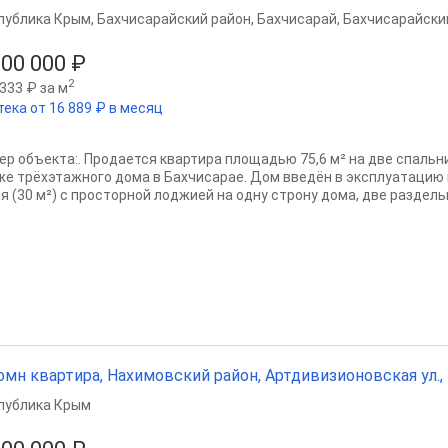
публика Крым
,
Бахчисарайский район
,
Бахчисарай
,
Бахчисарайский
600 000 ₽
2
333 ₽ за м
тека от 16 889 ₽ в месяц
ер объекта:. Продается квартира площадью 75,6 м² на две спаль
же трёхэтажного дома в Бахчисарае. Дом введён в эксплуатацию в
я (30 м²) с просторной лоджией на одну строну дома, две раздельн
омн квартира, Нахимовский район, Артдивизионовская ул., 4
публика Крым