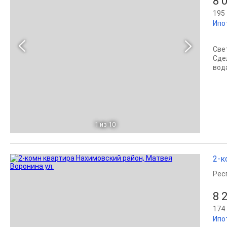
8 
195 
Ипо
Све
Сде
вод
1
из 10
2-к
Рес
8 
174 
Ипо