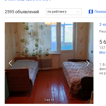
2595
объявлений
по рейтингу
Показа
2-к
Рес
5 
137 
Ипо
1. 
фин
не р
1
из 10