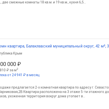
., две смежные комнаты 18 кв.м. и 19 кв.м., кухня 6,5...
омн квартира, Балаклавский муниципальный округ, 42 м², 3
публика Крым
200 000 ₽
2
810 ₽ за м
тека от 24 941 ₽ в месяц
родаже предлагается 2-х комнатная квартира по адресу г. Севастоп
 Парниковая,2В Квартира расположена на 3 этаже 5-ти этажного до
хов, ухоженная территория вокруг дома утопает в...