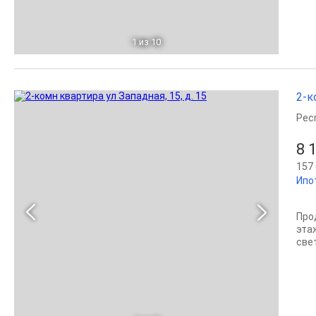
1
из 10
2-к
Рес
8 
157 
Ипо
Про
эта
све