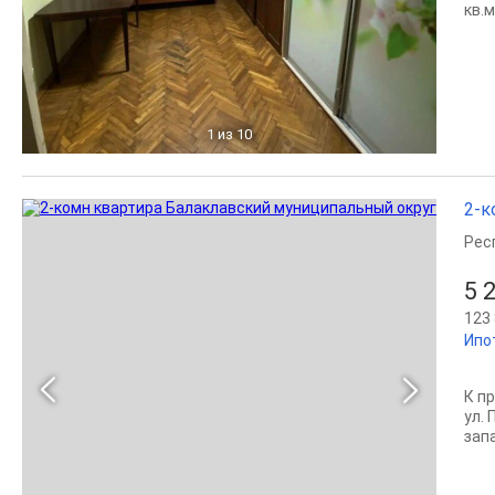
кв.м
1
из 10
2-к
Рес
5 
123 
Ипо
К п
ул.
запа