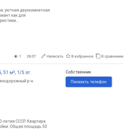
ая, уютная двуxкомнaтная
риант как для
ристики...
1
28.07
Написать
В избранное
В сравнение
 51 м², 1/5 эт.
Собственник
знодорожный р-н
Показать телефон
0-летия СССР. Квартира
ройки. Общая площадь 50