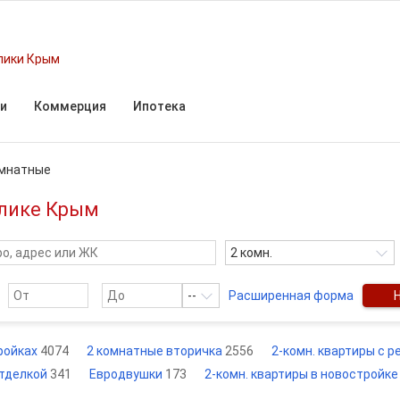
лики Крым
и
Коммерция
Ипотека
омнатные
блике Крым
2 комн.
--
Расширенная форма
тройках
4074
2 комнатные вторичка
2556
2-комн. квартиры с 
отделкой
341
Евродвушки
173
2-комн. квартиры в новостройке