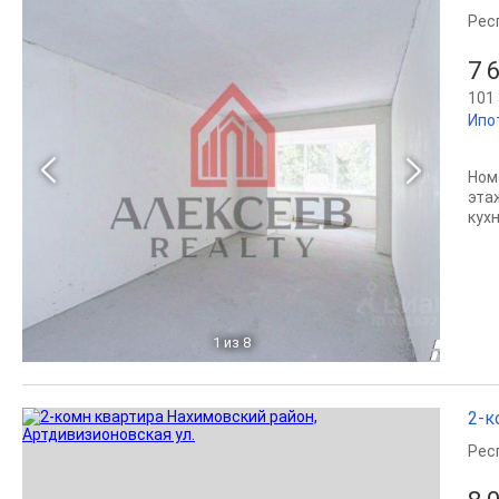
Рес
7 
101 
Ипо
Ном
эта
кухн
1
из 8
2-к
Рес