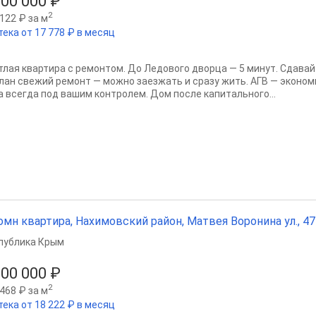
000 000 ₽
2
122 ₽ за м
тека от 17 778 ₽ в месяц
тлая квартира с ремонтом. До Ледового дворца — 5 минут. Сдавайт
лан свежий ремонт — можно заезжать и сразу жить. АГВ — эконом
а всегда под вашим контролем. Дом после капитального...
омн квартира, Нахимовский район, Матвея Воронина ул., 47 м
публика Крым
200 000 ₽
2
468 ₽ за м
тека от 18 222 ₽ в месяц