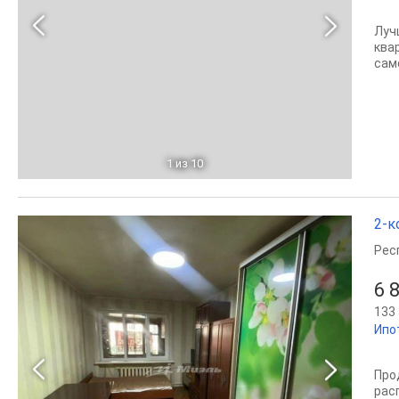
Луч
ква
сам
1
из 10
2-к
Рес
6 
133 
Ипо
Про
рас