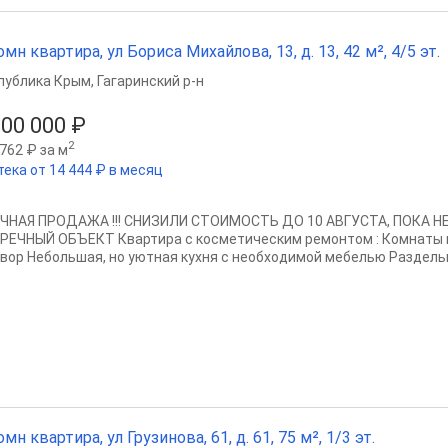
омн квартира, ул Бориса Михайлова, 13, д. 13, 42 м², 4/5 эт.
публика Крым
,
Гагаринский р-н
500 000 ₽
2
762 ₽ за м
тека от 14 444 ₽ в месяц
ЧНАЯ ПРОДАЖА !!! СНИЗИЛИ СТОИМОСТЬ ДО 10 АВГУСТА, ПОКА
РЕЧНЫЙ ОБЪЕКТ Квартира с косметическим ремонтом : Комнаты и
двор Небольшая, но уютная кухня с необходимой мебелью Раздельн
омн квартира, ул Грузинова, 61, д. 61, 75 м², 1/3 эт.