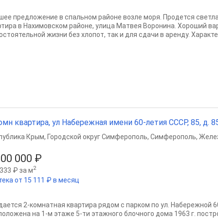
шее предложение в спальном районе возле моря. Пpoдется светл
ртира в Нахимовском районe, улица Матвея Воронина. Хороший ва
остоятельной жизни без хлопот, так и для сдачи в аренду. Характе
омн квартира, ул Набережная имени 60-летия СССР, 85, д. 85,
публика Крым
,
Городской округ Симферополь
,
Симферополь
,
Желе
800 000 ₽
2
333 ₽ за м
тека от 15 111 ₽ в месяц
дается 2-комнатная квартира рядом с парком по ул. Набережной 6
положена на 1-м этаже 5-ти этажного блочного дома 1963 г. пост