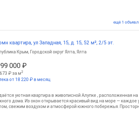
ещё 1 объявл
омн квартира, ул Западная, 15, д. 15, 52 м², 2/5 эт.
публика Крым
,
Городской округ Ялта
,
Ялта
199 000 ₽
2
673 ₽ за м
тека от 18 220 ₽ в месяц
даётся уютная квартира в живописной Алупке , расположенная на
жного дома. Из окон открывается красивый вид на море — каждое 
том, свежим воздухом и атмосферой южного побережья. Просторна