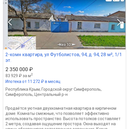
1
из 10
2-комн квартира, ул Футболистов, 94, д. 94, 28 м², 1/1
эт.
2 350 000 ₽
2
83 929 ₽ за м
Ипотека от 11 272 ₽ в месяц
Республика Крым
,
Городской округ Симферополь
,
Симферополь
,
Центральный р-н
Продаётся уютная двухкомнатная квартира в кирпичном
доме. Комнаты смежные, что позволяет эффективно
использовать пространство. Высота потолков составляет
2 метра, создавая ощущение простора. Окна выходят на
улицу, обеспечивая естественное освещение. Кухня...