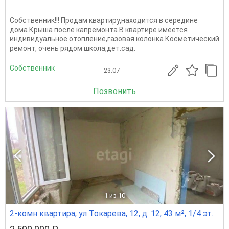
Собственник!!! Продам квартиру,находится в середине
дома.Крыша после капремонта.В квартире имеется
индивидуальное отопление,газовая колонка.Косметический
ремонт, очень рядом школа,дет.сад.
Собственник
23.07
Позвонить
1
из 10
2-комн квартира, ул Токарева, 12, д. 12, 43 м², 1/4 эт.