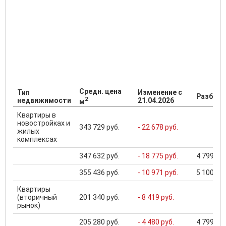
Средн. цена
Тип
Изменение с
Разброс
2
недвижимости
21.04.2026
м
Квартиры в
новостройках и
343 729 руб.
- 22 678 руб.
жилых
комплексах
347 632 руб.
- 18 775 руб.
4 799 000
355 436 руб.
- 10 971 руб.
5 100 000
Квартиры
(вторичный
201 340 руб.
- 8 419 руб.
рынок)
205 280 руб.
- 4 480 руб.
4 799 000