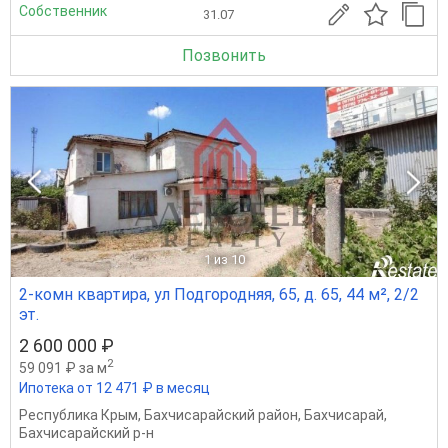
Собственник
31.07
Позвонить
1
из 10
2-комн квартира, ул Подгородняя, 65, д. 65, 44 м², 2/2
эт.
2 600 000 ₽
2
59 091 ₽ за м
Ипотека от 12 471 ₽ в месяц
Республика Крым
,
Бахчисарайский район
,
Бахчисарай
,
Бахчисарайский р-н