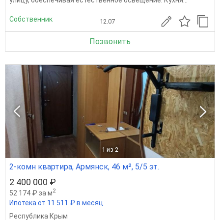
Собственник
12.07
Позвонить
1
из 2
2-комн квартира, Армянск, 46 м², 5/5 эт.
2 400 000 ₽
2
52 174 ₽ за м
Ипотека от 11 511 ₽ в месяц
Республика Крым