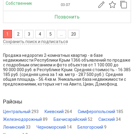
Собственник
03.07
Позвонить
1
2
3
4
5
...
20
Сохранить поиск и подписаться
Продажа недорогих 2-комнатных квартир - в базе
недвижимости Республики Крым 1366 объявлений по продаже
с подробным описанием и фото объектов от
1 100 000
до
90 000 000
руб. в Республике Крым. Средняя стоимость - 16 385
185 руб. (средняя цена за 1 кв. метр - 287 500 руб.). Средняя
общая площадь - 56.4 кв.м. Уникальная база недвижимости с
предложениями, которых нет на Авито, Циан, Домофонд.
Районы
Центральный
293
Киевский
264
Симферопольский
185
Железнодорожный
89
Бахчисарайский
52
Сакский
34
Ленинский
33
Черноморский
14
Белогорский
9