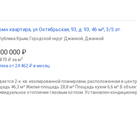
омн квартира, ул Октябрьская, 93, д. 93, 46 м², 3/5 эт.
публика Крым
,
Городской округ Джанкой
,
Джанкой
100 000 ₽
2
870 ₽ за м
тека от 24 462 ₽ в месяц
дается 2-к. кв. изолированной планировки, расположенная в центр
щадь 46,3 м² Жилая площадь 28,8 м² Площадь кухни 6,6 м² В объе
ивидуальное отопление газовым котлом. Установлен кондиционер. 