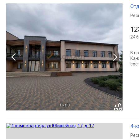
Отд
Рес
12
24 6
В п
Кан
сост
1
из 3
4-к
Рес