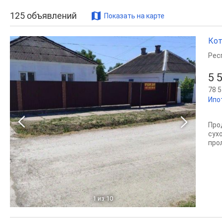
125
объявлений
Показать на карте
Кот
Рес
5 
78 5
Ипо
Прод
сух
про
1
из 10