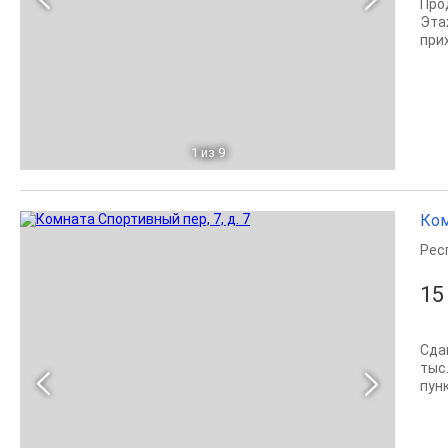
Про
Эта
при
1
из 9
Ком
Рес
15
Сда
тыс
пунк