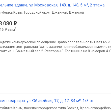
ельное здание, ул Московская, 148, д. 148, 5 м², 2 этажа
публика Крым
,
Городской округ Джанкой
,
Джанкой
3 080 ₽
2
16 ₽ за м
родаже коммерческое помещение Право собственности Свет 65 к
ализация центральная Газ по зданию при необходимости можно п
оит из 1. Банкетный зал 2. Ресторан 3. Гостиница на 8 номеров 4. 
омн квартира, ул Юбилейная, 17, д. 17, 84 м², 1/3 эт.
публика Крым
,
поселок городского типа Восход
,
Красногвардейски