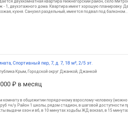
даётся двухкомнатная квартира Нижнегорский район, село Митрофа
ж - 1, двухэтажного дома. Квартира имеет хорошую планировку. Д
хожая, кухня. Санузел раздельный, имеется подвал под балконом...
ната, Спортивный пер, 7, д. 7, 18 м², 2/5 эт.
публика Крым
,
Городской округ Джанкой
,
Джанкой
 000 ₽ в месяц
м комнату в общежитии порядочному взрослому человеку (можно 
.руб +к/у. Район 1 школы, рядом стадион, в шаговой доступности 
ты выдачи озон и вб, в 10 минутах ходьбы ЖД вокзал, в 15 минутах