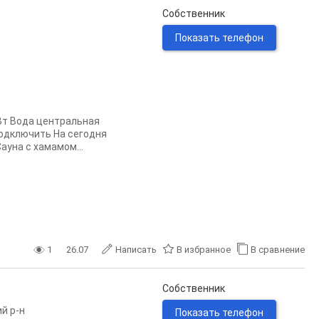
Собственник
Показать телефон
Вт Вода центральная
одключить На сегодня
Сауна с хамамом...
1
26.07
Написать
В избранное
В сравнение
Собственник
й р-н
Показать телефон