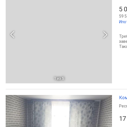
5 
59 5
Ипо
Тре
зав
Такж
1
из 5
Ком
Рес
17