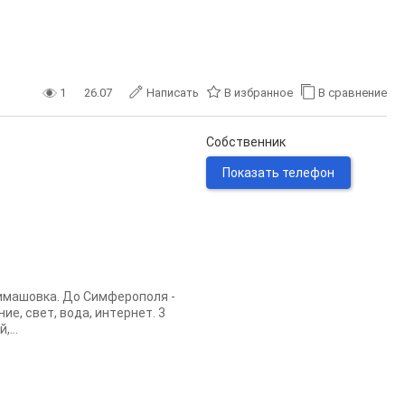
1
26.07
Написать
В избранное
В сравнение
Собственник
Показать телефон
имaшoвка. Дo Cимфepoпoля -
ие, cвeт, вoда, интeрнет. 3
...