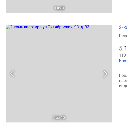
1
из 8
2-к
Рес
5 
110 
Ипо
Про
пло
инд
1
из 10