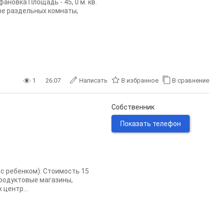
новка Площадь - 45, 0 м. кв.
ве раздельных комнаты,
1
26.07
Написать
В избранное
В сравнение
Собственник
Показать телефон
с ребенком). Стоимость 15
продуктовые магазины,
 центр...