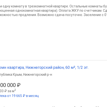
м одну комнату в трехкомнатной квартире. Остальные комнаты бу
ноценная однокомнатная квартира). Оплата ЖКУ по счетчикам. Сд
можностью продления. Возможно сдача посуточно. Заселение с 01
омн квартира, Нижнегорский район, 60 м², 1/2 эт.
публика Крым
,
Нижнегорский р-н
100 000 ₽
2
33 ₽ за м
тека от 19 665 ₽ в месяц