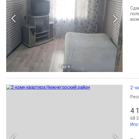
Сда
пол
воз
1
из 6
2-к
Рес
4 
68 3
Ипо