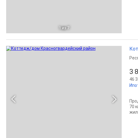
1
из 7
Кот
Рес
3 
46 3
Ипо
Пpо
70 к
жил