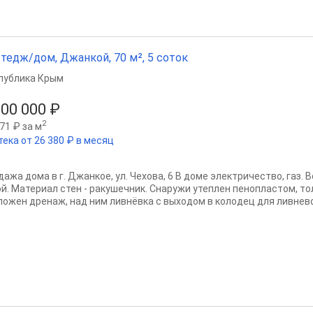
тедж/дом, Джанкой, 70 м², 5 соток
публика Крым
500 000 ₽
2
71 ₽ за м
тека от 26 380 ₽ в месяц
ажа дома в г. Джанкое, ул. Чехова, 6 В доме электричество, газ. 
ой. Материал стен - ракушечник. Снаружи утеплен пенопластом, то
ложен дренаж, над ним ливнёвка с выходом в колодец для ливневой