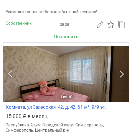
Укомплектована мебелью и бытовой техникой
Собственник
08.08
Позвонить
1
из 10
Комната, ул Залесская, 42, д. 42, 61 м², 9/9 эт.
15 000 ₽ в месяц
Республика Крым
,
Городской округ Симферополь
,
Симферополь
,
Центральный р-н