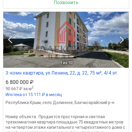
Позвонить
1
из 10
3-комн квартира, ул Ленина, 22, д. 22, 75 м², 4/4 эт.
6 800 000 ₽
2
90 667 ₽ за м
Ипотека от 15 111 ₽ в месяц
Республика Крым
,
село Долинное
,
Бахчисарайский р-н
Номер объекта:. Продается просторная и светлая
трехкомнатная квартира площадью 75 квадратных метров
на четвертом этаже капитального четырехэтажного дома с