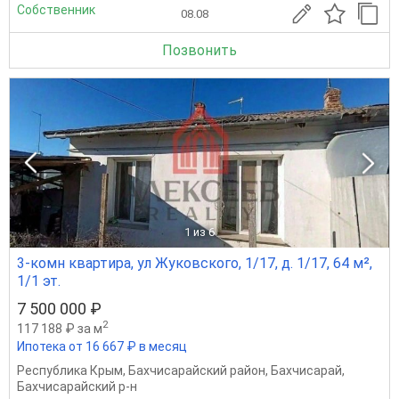
Собственник
08.08
Позвонить
1
из 6
3-комн квартира, ул Жуковского, 1/17, д. 1/17, 64 м²,
1/1 эт.
7 500 000 ₽
2
117 188 ₽ за м
Ипотека от 16 667 ₽ в месяц
Республика Крым
,
Бахчисарайский район
,
Бахчисарай
,
Бахчисарайский р-н