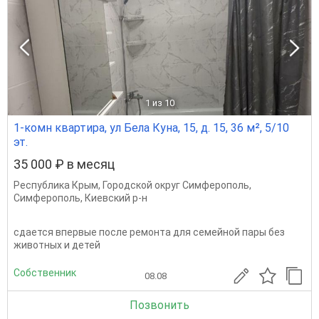
1
из 10
1-комн квартира, ул Бела Куна, 15, д. 15, 36 м², 5/10
эт.
35 000 ₽ в месяц
Республика Крым
,
Городской округ Симферополь
,
Симферополь
,
Киевский р-н
сдается впервые после ремонта для семейной пары без
животных и детей
Собственник
08.08
Позвонить