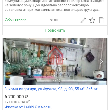
коммуникации.В квартире установлен бойлер.Окна выходят
на зеленую зону .Дом идеально расположен:рядом
остановка и парк ,магазины,аптека .вся инфраструктура...
Собственник
08.08
Позвонить
1
из 10
3-комн квартира, ул Фрунзе, 93, д. 93, 55 м², 3/5 эт.
6 700 000 ₽
2
121 818 ₽ за м
Ипотека от 14 889 ₽ в месяц