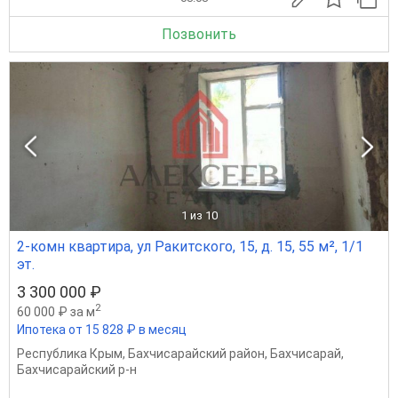
Позвонить
1
из 10
2-комн квартира, ул Ракитского, 15, д. 15, 55 м², 1/1
эт.
3 300 000 ₽
2
60 000 ₽ за м
Ипотека от 15 828 ₽ в месяц
Республика Крым
,
Бахчисарайский район
,
Бахчисарай
,
Бахчисарайский р-н