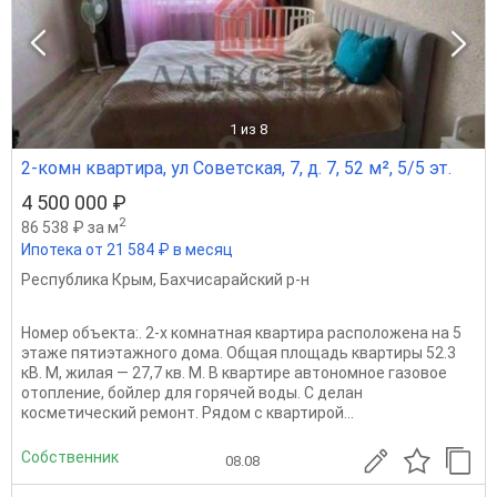
1
из 8
2-комн квартира, ул Советская, 7, д. 7, 52 м², 5/5 эт.
4 500 000 ₽
2
86 538 ₽ за м
Ипотека от 21 584 ₽ в месяц
Республика Крым
,
Бахчисарайский р-н
Номер объекта:. 2-х комнатная квартира расположена на 5
этаже пятиэтажного дома. Общая площадь квартиры 52.3
кВ. М, жилая — 27,7 кв. М. В квартире автономное газовое
отопление, бойлер для горячей воды. С делан
косметический ремонт. Рядом с квартирой...
Собственник
08.08