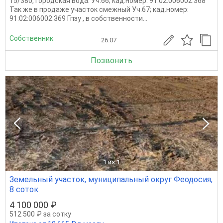
15/380, городская вода. Уч.66; кад.номер: 91:02:006002:368
Так же в продаже участок смежный Уч.67; кад.номер:
91:02:006002:369 Гпзу , в собственности...
Собственник
26.07
Позвонить
1
из 1
Земельный участок, муниципальный округ Феодосия,
8 соток
4 100 000 ₽
512 500 ₽ за сотку