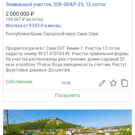
Земельный участок, 35К-004;Р-25, 12 соток
2 000 000 ₽
166 667 ₽ за сотку
Ипотека от 9 593 ₽ в месяц
Республика Крым
,
Городской округ Саки
,
Саки
Продается дача в г. Саки СНТ Химик-1. Участок 12 соток
кадастр. номер 90:21:010104:49. Участок правильной формы.
На участке расположены два строения: домик садовый 33
кв.м. и хозблок 19 кв.м. Вода заведена есть счетчик. Растут
фруктовые деревья. До центра...
Собственник
10.05
Позвонить