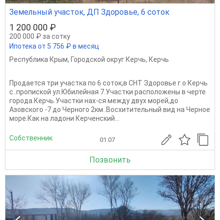
Земельный участок, ДП Здоровье, 6 соток
1 200 000 ₽
200 000 ₽ за сотку
Ипотека от 5 756 ₽ в месяц
Республика Крым
,
Городской округ Керчь
,
Керчь
Продается три участка по 6 соток,в СНТ Здоровье г.о Керчь
с..пропиской ул.Юбилейная 7.Участки расположены в черте
города.Керчь.Участки нах-ся между двух морей,до
Азовского -7 до Черного 2км..Восхитительный вид на Черное
море.Как на ладони Керченский...
Собственник
01.07
Позвонить