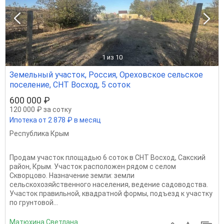
1
из 10
Земельный участок, Россия, Ореховское сельское
поселение, СНТ Восход, 5 соток
600 000 ₽
120 000 ₽ за сотку
Ипотека от 2 878 ₽ в месяц
Республика Крым
Продам участок площадью 6 соток в СНТ Восход, Сакский
район, Крым. Участок расположен рядом с селом
Скворцово. Назначение земли: земли
сельскохозяйственного населения, ведение садоводства.
Участок правильной, квадратной формы, подъезд к участку
по грунтовой...
Матюхина Светлана