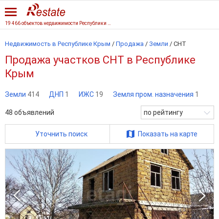
19 466 объектов недвижимости Республики Крым
Недвижимость в Республике Крым
/
Продажа
/
Земли
/
СНТ
Продажа участков СНТ в Республике
Крым
Земли
414
ДНП
1
ИЖС
19
Земля пром. назначения
1
48
объявлений
по рейтингу
Уточнить поиск
Показать на карте