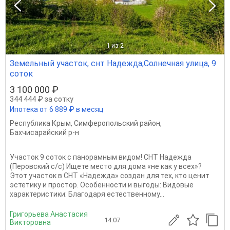
1
из 2
Земельный участок, снт Надежда,Солнечная улица, 9
соток
3 100 000 ₽
344 444 ₽ за сотку
Ипотека от 6 889 ₽ в месяц
Республика Крым
,
Симферопольский район
,
Бахчисарайский р-н
Участок 9 соток с панорамным видом! СНТ Надежда
(Перовский с/с) Ищете место для дома «не как у всех»?
Этот участок в СНТ «Надежда» создан для тех, кто ценит
эстетику и простор. Особенности и выгоды: Видовые
характеристики: Благодаря естественному...
Григорьева Анастасия
14.07
Викторовна