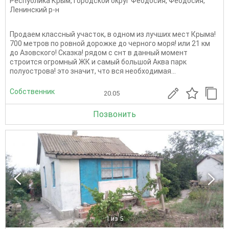
Республика Крым
,
Городской округ Феодосия
,
Феодосия
,
Ленинский р-н
Продаем классный участок, в одном из лучших мест Крыма!
700 метров по ровной дорожке до черного моря! или 21 км
до Азовского! Сказка! рядом с снт в данный момент
строится огромный ЖК и самый большой Аква парк
полуострова! это значит, что вся необходимая...
Собственник
20.05
Позвонить
1
из 5