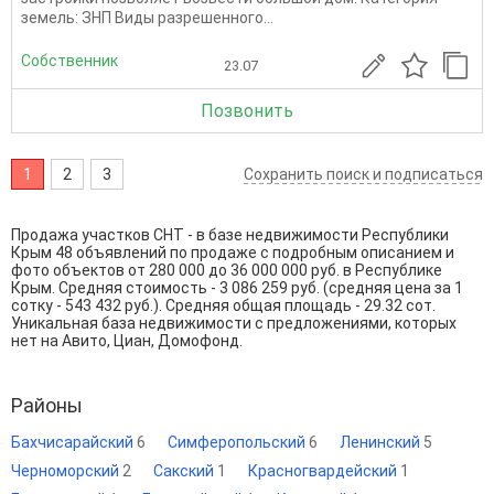
земель: ЗНП Виды разрешенного...
Собственник
23.07
Позвонить
1
2
3
Сохранить поиск и подписаться
Продажа участков СНТ - в базе недвижимости Республики
Крым 48 объявлений по продаже с подробным описанием и
фото объектов от
280 000
до
36 000 000
руб. в Республике
Крым. Средняя стоимость - 3 086 259 руб. (средняя цена за 1
сотку - 543 432 руб.). Средняя общая площадь - 29.32 сот.
Уникальная база недвижимости с предложениями, которых
нет на Авито, Циан, Домофонд.
Районы
Бахчисарайский
6
Симферопольский
6
Ленинский
5
Черноморский
2
Сакский
1
Красногвардейский
1