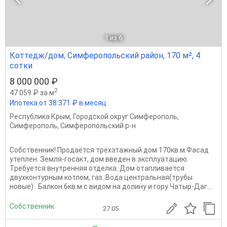
1
из 6
Коттедж/дом, Симферопольский район, 170 м², 4
сотки
8 000 000 ₽
2
47 059 ₽ за м
Ипотека от 38 371 ₽ в месяц
Республика Крым
,
Городской округ Симферополь
,
Симферополь
,
Симферопольский р-н
Собственник! Продаётся трёхэтажный дом 170кв.м.Фасад
утеплен. Земля-госакт, дом введен в эксплуатацию.
Требуется внутренняя отделка. Дом отапливается
двухконтурным котлом, газ. Вода центральная(трубы
новые) . Балкон 6кв.м.с видом на долину и гору Чатыр-Даг....
Собственник
27.05