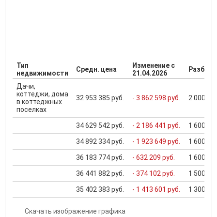
Тип
Изменение с
Средн. цена
Разброс
недвижимости
21.04.2026
Дачи,
коттеджи, дома
32 953 385 руб.
- 3 862 598 руб.
2 000 000
в коттеджных
поселках
34 629 542 руб.
- 2 186 441 руб.
1 600 000
34 892 334 руб.
- 1 923 649 руб.
1 600 000
36 183 774 руб.
- 632 209 руб.
1 600 000
36 441 882 руб.
- 374 102 руб.
1 500 000
35 402 383 руб.
- 1 413 601 руб.
1 300 000
Скачать изображение графика