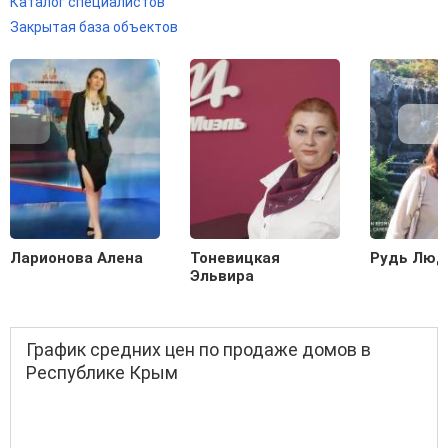
Каталог специалистов
Закрытая база объектов
Ларионова Алена
Тоневицкая
Рудь Люд
Эльвира
График средних цен по продаже домов в
Республике Крым