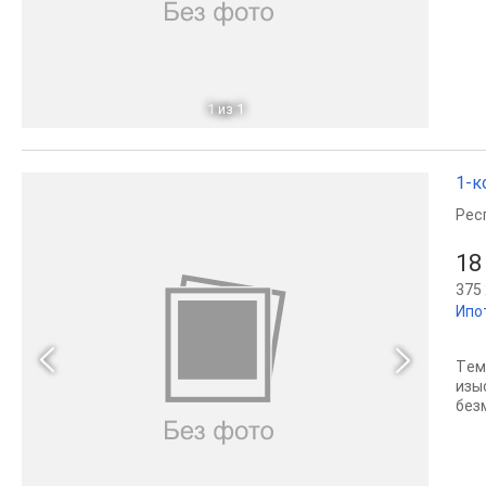
1
из 1
1-к
Рес
18
375 
Ипо
Tем
изы
без