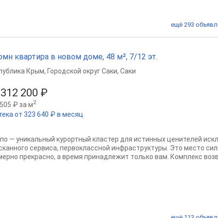
ещё 293 объявл
омн квартира в новом доме, 48 м², 7/12 эт.
публика Крым
,
Городской округ Саки
,
Саки
 312 200 ₽
2
505 ₽ за м
тека от 323 640 ₽ в месяц
по — уникальный курортный кластер для истинных ценителей иск
сканного сервиса, первоклассной инфраструктуры. Это место сил
мерно прекрасно, а время принадлежит только вам. Комплекс возво
ещё 113 объявл