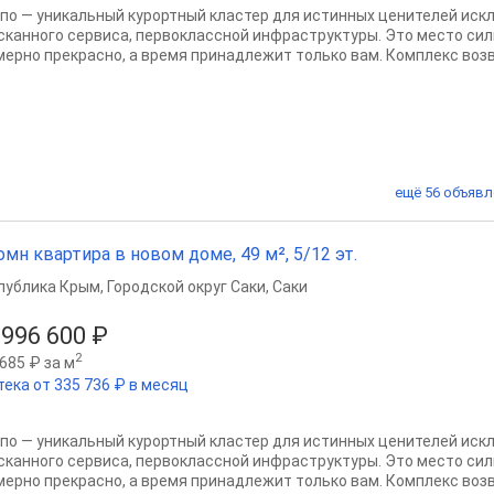
по — уникальный курортный кластер для истинных ценителей иск
сканного сервиса, первоклассной инфраструктуры. Это место сил
мерно прекрасно, а время принадлежит только вам. Комплекс возво
ещё 56 объявл
омн квартира в новом доме, 49 м², 5/12 эт.
публика Крым
,
Городской округ Саки
,
Саки
 996 600 ₽
2
685 ₽ за м
тека от 335 736 ₽ в месяц
по — уникальный курортный кластер для истинных ценителей иск
сканного сервиса, первоклассной инфраструктуры. Это место сил
мерно прекрасно, а время принадлежит только вам. Комплекс возво