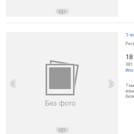
1
из 1
1-к
Рес
18
381 
Ипо
Tем
изы
без
1
из 1