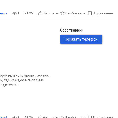
ения
1
21.06
Написать
В избранное
В сравнение
Собственник
Показать телефон
лючительного уровня жизни,
ы, где каждое мгновение
дится в...
ений
2
21.06
Написать
В избранное
В сравнение