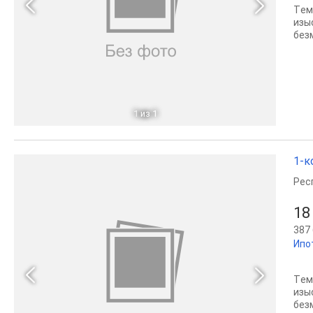
Tем
изы
без
1
из 1
1-к
Рес
18
387 
Ипо
Tем
изы
без