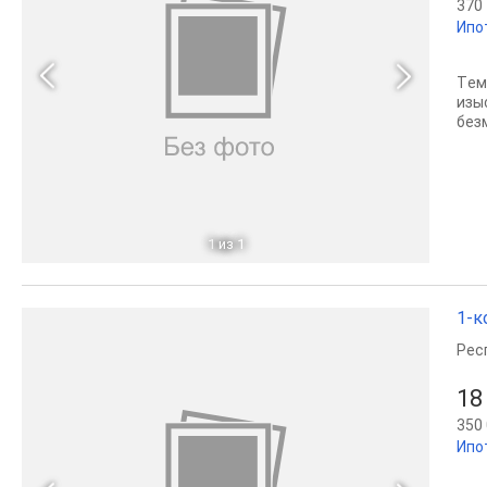
370 
Ипо
Tем
изы
без
1
из 1
1-к
Рес
18
350 
Ипо