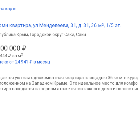
на карте
омн квартира, ул Менделеева, 31, д. 31, 36 м², 1/5 эт.
публика Крым
,
Городской округ Саки
,
Саки
200 000 ₽
2
444 ₽ за м
тека от 24 941 ₽ в месяц
дается уютная однокомнатная квартира площадью 36 кв.м. в куро
положенном на Западном Крыме. Это идеальное место для комфор
ртира находится на первом этаже пятиэтажного дома и полностью 