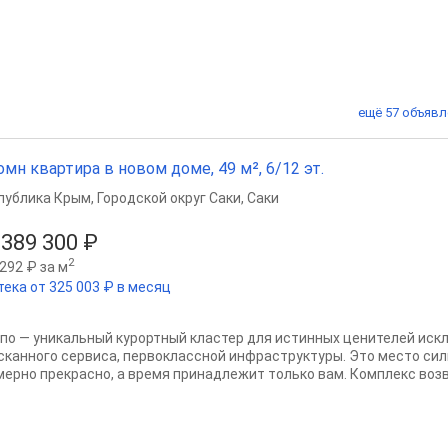
ещё 57 объявл
омн квартира в новом доме, 49 м², 6/12 эт.
публика Крым
,
Городской округ Саки
,
Саки
 389 300 ₽
2
292 ₽ за м
тека от 325 003 ₽ в месяц
по — уникальный курортный кластер для истинных ценителей иск
сканного сервиса, первоклассной инфраструктуры. Это место сил
мерно прекрасно, а время принадлежит только вам. Комплекс возво