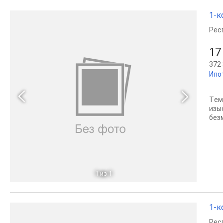
1-к
Рес
17
372 
Ипо
Tем
изы
без
1
из 1
1-к
Рес