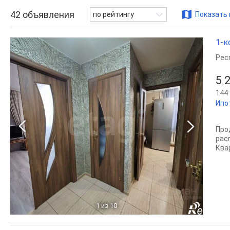
42
объявления
по рейтингу
Показать 
1-к
Рес
5 
144 
Ипо
Про
рас
Ква
1
из 10