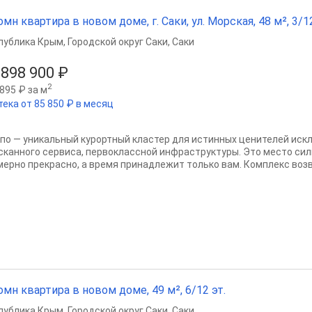
омн квартира в новом доме, г. Саки, ул. Морская, 48 м², 3/12
публика Крым
,
Городской округ Саки
,
Саки
 898 900 ₽
2
895 ₽ за м
тека от 85 850 ₽ в месяц
по — уникальный курортный кластер для истинных ценителей иск
сканного сервиса, первоклассной инфраструктуры. Это место сил
мерно прекрасно, а время принадлежит только вам. Комплекс возво
омн квартира в новом доме, 49 м², 6/12 эт.
публика Крым
,
Городской округ Саки
,
Саки