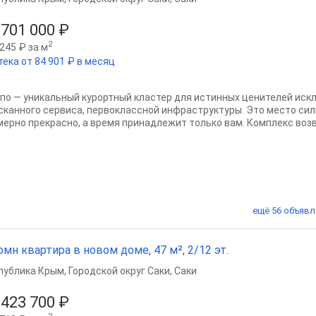
 701 000 ₽
2
245 ₽ за м
тека от 84 901 ₽ в месяц
по — уникальный курортный кластер для истинных ценителей иск
сканного сервиса, первоклассной инфраструктуры. Это место сил
мерно прекрасно, а время принадлежит только вам. Комплекс возво
ещё 56 объявл
омн квартира в новом доме, 47 м², 2/12 эт.
публика Крым
,
Городской округ Саки
,
Саки
 423 700 ₽