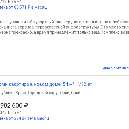
2
718 ₽ за м
тека от 83 571 ₽ в месяц
по — уникальный курортный кластер для истинных ценителей иск
сканного сервиса, первоклассной инфраструктуры. Это место сил
мерно прекрасно, а время принадлежит только вам. Комплекс возво
ещё 57 объявл
омн квартира в новом доме, 54 м², 1/12 эт.
публика Крым
,
Городской округ Саки
,
Саки
 902 600 ₽
2
049 ₽ за м
тека от 334 074 ₽ в месяц