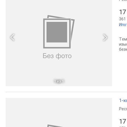
17
361 
Ипо
Tем
изы
без
1
из 1
1-к
Рес
17